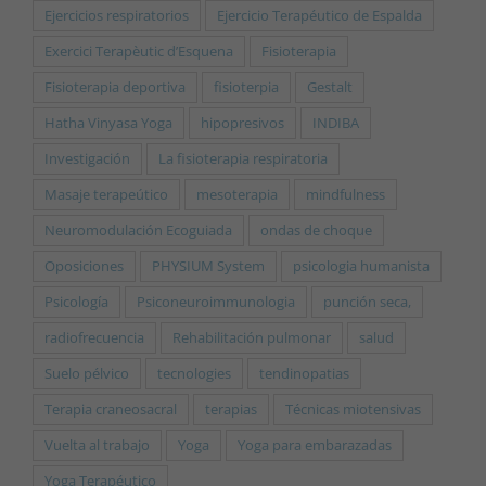
Ejercicios respiratorios
Ejercicio Terapéutico de Espalda
Exercici Terapèutic d’Esquena
Fisioterapia
Fisioterapia deportiva
fisioterpia
Gestalt
Hatha Vinyasa Yoga
hipopresivos
INDIBA
Investigación
La fisioterapia respiratoria
Masaje terapeútico
mesoterapia
mindfulness
Neuromodulación Ecoguiada
ondas de choque
Oposiciones
PHYSIUM System
psicologia humanista
Psicología
Psiconeuroimmunologia
punción seca,
radiofrecuencia
Rehabilitación pulmonar
salud
Suelo pélvico
tecnologies
tendinopatias
Terapia craneosacral
terapias
Técnicas miotensivas
Vuelta al trabajo
Yoga
Yoga para embarazadas
Yoga Terapéutico