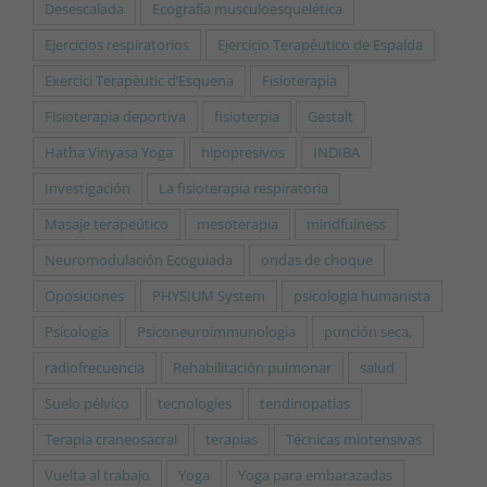
Desescalada
Ecografía musculoesquelética
Ejercicios respiratorios
Ejercicio Terapéutico de Espalda
Exercici Terapèutic d’Esquena
Fisioterapia
Fisioterapia deportiva
fisioterpia
Gestalt
Hatha Vinyasa Yoga
hipopresivos
INDIBA
Investigación
La fisioterapia respiratoria
Masaje terapeútico
mesoterapia
mindfulness
Neuromodulación Ecoguiada
ondas de choque
Oposiciones
PHYSIUM System
psicologia humanista
Psicología
Psiconeuroimmunologia
punción seca,
radiofrecuencia
Rehabilitación pulmonar
salud
Suelo pélvico
tecnologies
tendinopatias
Terapia craneosacral
terapias
Técnicas miotensivas
Vuelta al trabajo
Yoga
Yoga para embarazadas