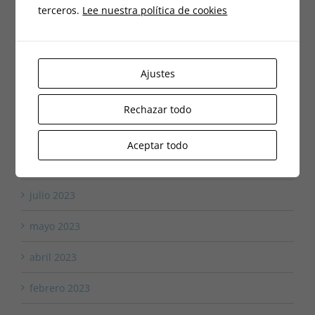
julio 2024
terceros.
Lee nuestra política de cookies
junio 2024
abril 2024
Ajustes
marzo 2024
Rechazar todo
diciembre 2023
Aceptar todo
octubre 2023
julio 2023
mayo 2023
abril 2023
febrero 2023