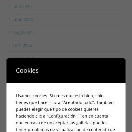
julio 2025
junio 2025
mayo 2025
abril 2025
marzo 2025
Cookies
febrero 2025
enero 2025
Usamos cookies. Si crees que está bien, solo
octubre 2024
tienes que hacer clic a "Aceptarlo todo". También
puedes elegir qué tipo de cookies quieres
septiembre 2024
haciendo clic a "Configuración". Ten en cuenta
que en caso de no aceptar las galletas puedes
agosto 2024
tener problemas de visualización de contenido de