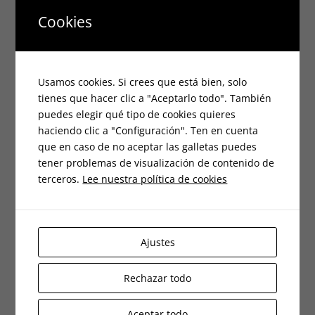
agosto 2025
Cookies
julio 2025
junio 2025
Usamos cookies. Si crees que está bien, solo
tienes que hacer clic a "Aceptarlo todo". También
mayo 2025
puedes elegir qué tipo de cookies quieres
abril 2025
haciendo clic a "Configuración". Ten en cuenta
que en caso de no aceptar las galletas puedes
marzo 2025
tener problemas de visualización de contenido de
terceros.
Lee nuestra política de cookies
febrero 2025
enero 2025
Ajustes
octubre 2024
Rechazar todo
septiembre 2024
Aceptar todo