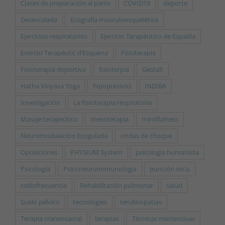
Clases de preparación al parto
COVID19
deporte
Desescalada
Ecografía musculoesquelética
Ejercicios respiratorios
Ejercicio Terapéutico de Espalda
Exercici Terapèutic d’Esquena
Fisioterapia
Fisioterapia deportiva
fisioterpia
Gestalt
Hatha Vinyasa Yoga
hipopresivos
INDIBA
Investigación
La fisioterapia respiratoria
Masaje terapeútico
mesoterapia
mindfulness
Neuromodulación Ecoguiada
ondas de choque
Oposiciones
PHYSIUM System
psicologia humanista
Psicología
Psiconeuroimmunologia
punción seca,
radiofrecuencia
Rehabilitación pulmonar
salud
Suelo pélvico
tecnologies
tendinopatias
Terapia craneosacral
terapias
Técnicas miotensivas