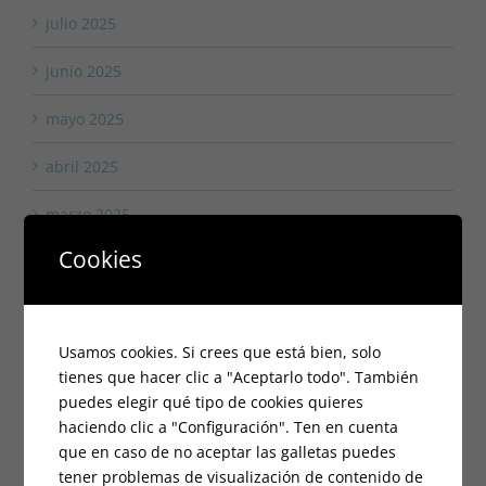
julio 2025
junio 2025
mayo 2025
abril 2025
marzo 2025
Cookies
febrero 2025
enero 2025
Usamos cookies. Si crees que está bien, solo
octubre 2024
tienes que hacer clic a "Aceptarlo todo". También
puedes elegir qué tipo de cookies quieres
septiembre 2024
haciendo clic a "Configuración". Ten en cuenta
que en caso de no aceptar las galletas puedes
agosto 2024
tener problemas de visualización de contenido de