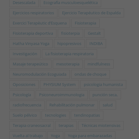
Desescalada
Ecografía musculoesquelética
Ejercicios respiratorios
Ejercicio Terapéutico de Espalda
Exercici Terapèutic d’Esquena
Fisioterapia
Fisioterapia deportiva
fisioterpia
Gestalt
Hatha Vinyasa Yoga
hipopresivos
INDIBA
Investigación
La fisioterapia respiratoria
Masaje terapeútico
mesoterapia
mindfulness
Neuromodulación Ecoguiada
ondas de choque
Oposiciones
PHYSIUM System
psicologia humanista
Psicología
Psiconeuroimmunologia
punción seca,
radiofrecuencia
Rehabilitación pulmonar
salud
Suelo pélvico
tecnologies
tendinopatias
Terapia craneosacral
terapias
Técnicas miotensivas
Vuelta al trabajo
Yoga
Yoga para embarazadas