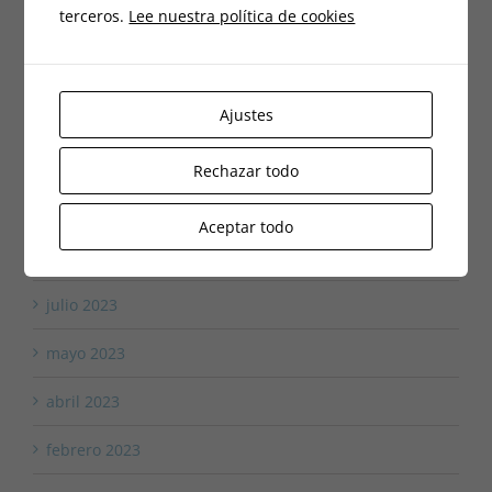
julio 2024
terceros.
Lee nuestra política de cookies
junio 2024
abril 2024
Ajustes
marzo 2024
Rechazar todo
diciembre 2023
Aceptar todo
octubre 2023
julio 2023
mayo 2023
abril 2023
febrero 2023