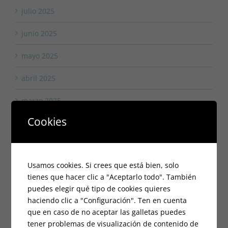
julio 2025
junio 2025
mayo 2025
abril 2025
marzo 2025
Cookies
febrero 2025
enero 2025
Usamos cookies. Si crees que está bien, solo
octubre 2024
tienes que hacer clic a "Aceptarlo todo". También
puedes elegir qué tipo de cookies quieres
septiembre 2024
haciendo clic a "Configuración". Ten en cuenta
que en caso de no aceptar las galletas puedes
agosto 2024
tener problemas de visualización de contenido de