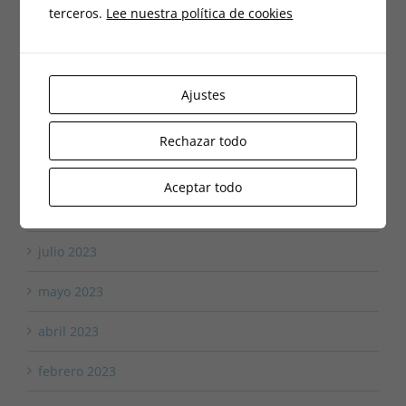
julio 2024
terceros.
Lee nuestra política de cookies
junio 2024
abril 2024
Ajustes
marzo 2024
Rechazar todo
diciembre 2023
Aceptar todo
octubre 2023
julio 2023
mayo 2023
abril 2023
febrero 2023