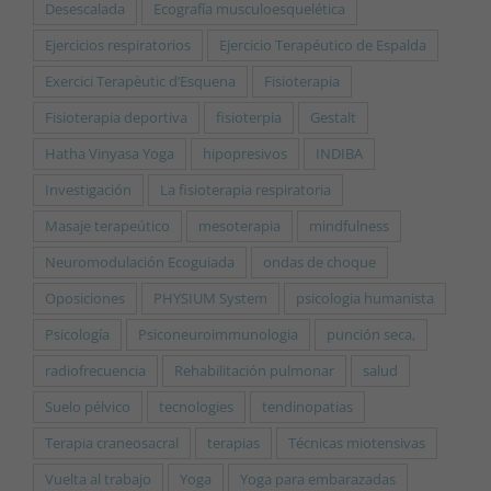
Desescalada
Ecografía musculoesquelética
Ejercicios respiratorios
Ejercicio Terapéutico de Espalda
Exercici Terapèutic d’Esquena
Fisioterapia
Fisioterapia deportiva
fisioterpia
Gestalt
Hatha Vinyasa Yoga
hipopresivos
INDIBA
Investigación
La fisioterapia respiratoria
Masaje terapeútico
mesoterapia
mindfulness
Neuromodulación Ecoguiada
ondas de choque
Oposiciones
PHYSIUM System
psicologia humanista
Psicología
Psiconeuroimmunologia
punción seca,
radiofrecuencia
Rehabilitación pulmonar
salud
Suelo pélvico
tecnologies
tendinopatias
Terapia craneosacral
terapias
Técnicas miotensivas
Vuelta al trabajo
Yoga
Yoga para embarazadas