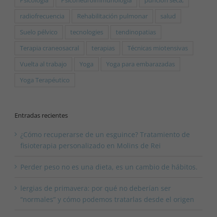
Psicología
Psiconeuroimmunologia
punción seca,
radiofrecuencia
Rehabilitación pulmonar
salud
Suelo pélvico
tecnologies
tendinopatias
Terapia craneosacral
terapias
Técnicas miotensivas
Vuelta al trabajo
Yoga
Yoga para embarazadas
Yoga Terapéutico
Entradas recientes
¿Cómo recuperarse de un esguince? Tratamiento de
fisioterapia personalizado en Molins de Rei
Perder peso no es una dieta, es un cambio de hábitos.
lergias de primavera: por qué no deberían ser
“normales” y cómo podemos tratarlas desde el origen