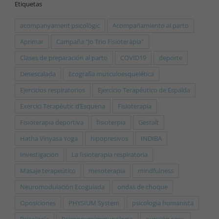
Etiquetas
acompanyament psicològic
Acompañamiento al parto
Aprimar
Campaña "Jo Trio Fisioteràpia"
Clases de preparación al parto
COVID19
deporte
Desescalada
Ecografía musculoesquelética
Ejercicios respiratorios
Ejercicio Terapéutico de Espalda
Exercici Terapèutic d’Esquena
Fisioterapia
Fisioterapia deportiva
fisioterpia
Gestalt
Hatha Vinyasa Yoga
hipopresivos
INDIBA
Investigación
La fisioterapia respiratoria
Masaje terapeútico
mesoterapia
mindfulness
Neuromodulación Ecoguiada
ondas de choque
Oposiciones
PHYSIUM System
psicologia humanista