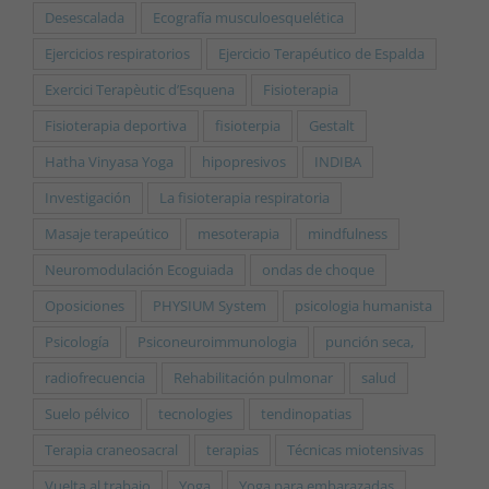
Desescalada
Ecografía musculoesquelética
Ejercicios respiratorios
Ejercicio Terapéutico de Espalda
Exercici Terapèutic d’Esquena
Fisioterapia
Fisioterapia deportiva
fisioterpia
Gestalt
Hatha Vinyasa Yoga
hipopresivos
INDIBA
Investigación
La fisioterapia respiratoria
Masaje terapeútico
mesoterapia
mindfulness
Neuromodulación Ecoguiada
ondas de choque
Oposiciones
PHYSIUM System
psicologia humanista
Psicología
Psiconeuroimmunologia
punción seca,
radiofrecuencia
Rehabilitación pulmonar
salud
Suelo pélvico
tecnologies
tendinopatias
Terapia craneosacral
terapias
Técnicas miotensivas
Vuelta al trabajo
Yoga
Yoga para embarazadas