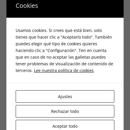
Cookies
julio 2025
junio 2025
Usamos cookies. Si crees que está bien, solo
mayo 2025
tienes que hacer clic a "Aceptarlo todo". También
puedes elegir qué tipo de cookies quieres
abril 2025
haciendo clic a "Configuración". Ten en cuenta
que en caso de no aceptar las galletas puedes
marzo 2025
tener problemas de visualización de contenido de
terceros.
Lee nuestra política de cookies
febrero 2025
enero 2025
Ajustes
octubre 2024
septiembre 2024
Rechazar todo
agosto 2024
Aceptar todo