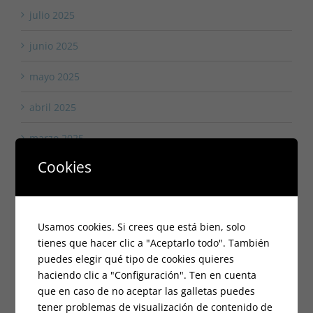
julio 2025
junio 2025
mayo 2025
abril 2025
marzo 2025
Cookies
febrero 2025
enero 2025
Usamos cookies. Si crees que está bien, solo
octubre 2024
tienes que hacer clic a "Aceptarlo todo". También
puedes elegir qué tipo de cookies quieres
septiembre 2024
haciendo clic a "Configuración". Ten en cuenta
que en caso de no aceptar las galletas puedes
agosto 2024
tener problemas de visualización de contenido de