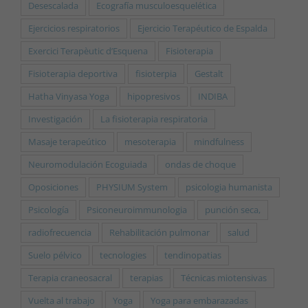
Desescalada
Ecografía musculoesquelética
Ejercicios respiratorios
Ejercicio Terapéutico de Espalda
Exercici Terapèutic d’Esquena
Fisioterapia
Fisioterapia deportiva
fisioterpia
Gestalt
Hatha Vinyasa Yoga
hipopresivos
INDIBA
Investigación
La fisioterapia respiratoria
Masaje terapeútico
mesoterapia
mindfulness
Neuromodulación Ecoguiada
ondas de choque
Oposiciones
PHYSIUM System
psicologia humanista
Psicología
Psiconeuroimmunologia
punción seca,
radiofrecuencia
Rehabilitación pulmonar
salud
Suelo pélvico
tecnologies
tendinopatias
Terapia craneosacral
terapias
Técnicas miotensivas
Vuelta al trabajo
Yoga
Yoga para embarazadas