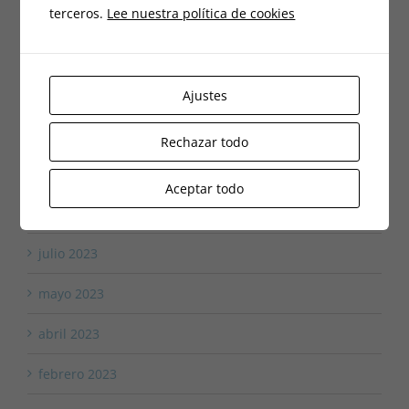
julio 2024
terceros.
Lee nuestra política de cookies
junio 2024
abril 2024
Ajustes
marzo 2024
Rechazar todo
diciembre 2023
Aceptar todo
octubre 2023
julio 2023
mayo 2023
abril 2023
febrero 2023