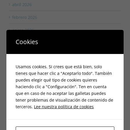
abril 2026
febrero 2026
enero 2026
Cookies
noviembre 2025
octubre 2025
Usamos cookies. Si crees que está bien, solo
agosto 2025
tienes que hacer clic a "Aceptarlo todo". También
puedes elegir qué tipo de cookies quieres
julio 2025
haciendo clic a "Configuración". Ten en cuenta
que en caso de no aceptar las galletas puedes
junio 2025
tener problemas de visualización de contenido de
mayo 2025
terceros.
Lee nuestra política de cookies
abril 2025