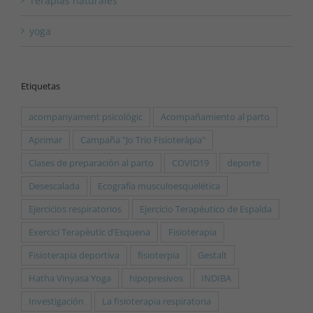
Terapias naturales
yoga
Etiquetas
acompanyament psicològic
Acompañamiento al parto
Aprimar
Campaña "Jo Trio Fisioteràpia"
Clases de preparación al parto
COVID19
deporte
Desescalada
Ecografía musculoesquelética
Ejercicios respiratorios
Ejercicio Terapéutico de Espalda
Exercici Terapèutic d’Esquena
Fisioterapia
Fisioterapia deportiva
fisioterpia
Gestalt
Hatha Vinyasa Yoga
hipopresivos
INDIBA
Investigación
La fisioterapia respiratoria