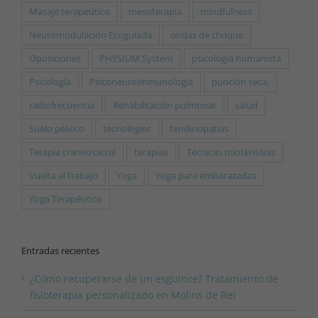
Masaje terapeútico
mesoterapia
mindfulness
Neuromodulación Ecoguiada
ondas de choque
Oposiciones
PHYSIUM System
psicologia humanista
Psicología
Psiconeuroimmunologia
punción seca,
radiofrecuencia
Rehabilitación pulmonar
salud
Suelo pélvico
tecnologies
tendinopatias
Terapia craneosacral
terapias
Técnicas miotensivas
Vuelta al trabajo
Yoga
Yoga para embarazadas
Yoga Terapéutico
Entradas recientes
¿Cómo recuperarse de un esguince? Tratamiento de
fisioterapia personalizado en Molins de Rei