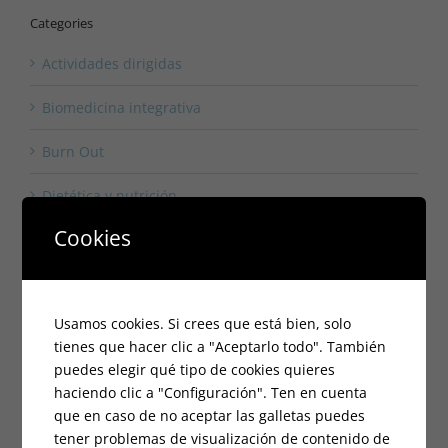
Categories
Actividades dirigidas
Biomedicina integrativa
Burn Out
Dietética y nutrición
Cookies
Fisioterapia
Medicina tradicional china
Usamos cookies. Si crees que está bien, solo
Ondas de choque
tienes que hacer clic a "Aceptarlo todo". También
puedes elegir qué tipo de cookies quieres
Osteopatia
haciendo clic a "Configuración". Ten en cuenta
que en caso de no aceptar las galletas puedes
Patrocinios
tener problemas de visualización de contenido de