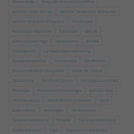
Desescalada
Ecografía musculoesquelética
Ejercicios respiratorios
Ejercicio Terapéutico de Espalda
Exercici Terapèutic d’Esquena
Fisioterapia
Fisioterapia deportiva
fisioterpia
Gestalt
Hatha Vinyasa Yoga
hipopresivos
INDIBA
Investigación
La fisioterapia respiratoria
Masaje terapeútico
mesoterapia
mindfulness
Neuromodulación Ecoguiada
ondas de choque
Oposiciones
PHYSIUM System
psicologia humanista
Psicología
Psiconeuroimmunologia
punción seca,
radiofrecuencia
Rehabilitación pulmonar
salud
Suelo pélvico
tecnologies
tendinopatias
Terapia craneosacral
terapias
Técnicas miotensivas
Vuelta al trabajo
Yoga
Yoga para embarazadas