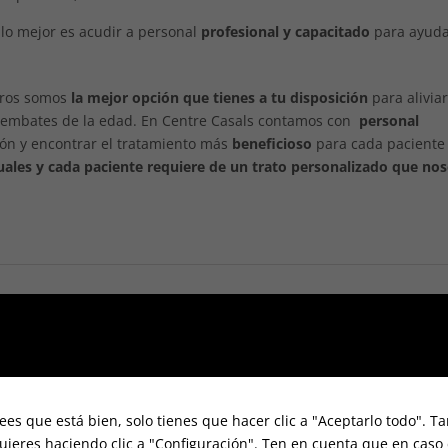
 lo mejor es acudir a personal
profesional y capacitado
para ayuda
otros somos
la mejor opción que tienes a tu disposición
para alivia
os embates de la edad. En Centre Casals contamos con
personal
ión y encontrar el tratamiento más
beneficioso
para cada paciente
uales y cada paciente requiere de un trato personalizado que no
ees que está bien, solo tienes que hacer clic a "Aceptarlo todo". 
uieres haciendo clic a "Configuración". Ten en cuenta que en caso 