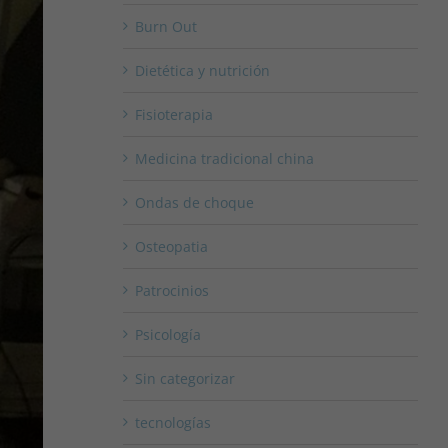
Burn Out
Dietética y nutrición
Fisioterapia
Medicina tradicional china
Ondas de choque
Osteopatia
Patrocinios
Psicología
Sin categorizar
tecnologías