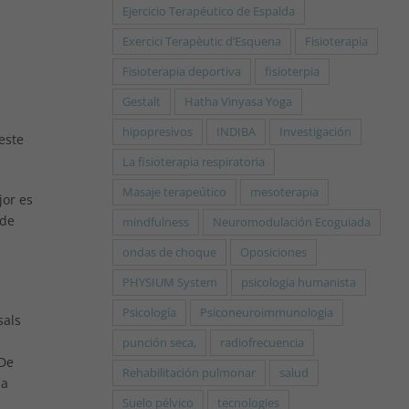
Ejercicio Terapéutico de Espalda
Exercici Terapèutic d’Esquena
Fisioterapia
Fisioterapia deportiva
fisioterpia
Gestalt
Hatha Vinyasa Yoga
hipopresivos
INDIBA
Investigación
este
La fisioterapia respiratoria
Masaje terapeútico
mesoterapia
jor es
 de
mindfulness
Neuromodulación Ecoguiada
ondas de choque
Oposiciones
PHYSIUM System
psicologia humanista
Psicología
Psiconeuroimmunologia
sals
punción seca,
radiofrecuencia
 De
Rehabilitación pulmonar
salud
ma
Suelo pélvico
tecnologies