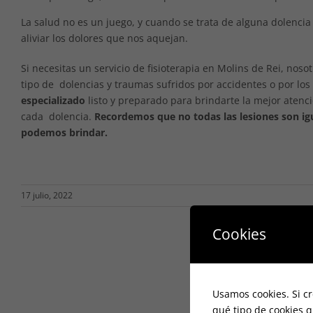
La salud no es un juego, y cuando se trata de alguna dolencia
aliviar los dolores que nos aquejan.
Si necesitas un servicio de fisioterapia en Molins de Rei, nos
tipo de dolencias y traumas sufridos por accidentes o por l
especializado
listo y preparado para brindarte la mejor atenc
cada dolencia.
Recordemos que no todas las lesiones son ig
podemos brindar.
17 julio, 2022
Cookies
Usamos cookies. Si cr
qué tipo de cookies q