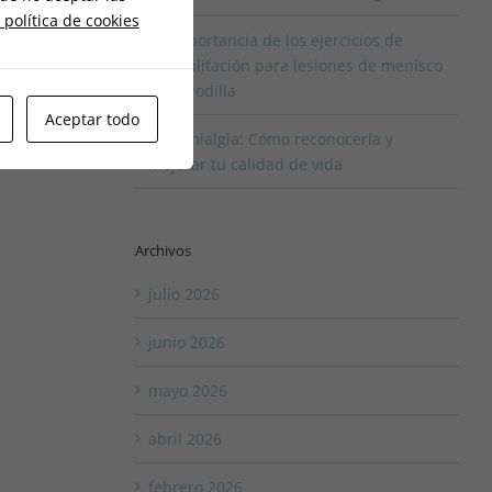
 política de cookies
La importancia de los ejercicios de
rehabilitación para lesiones de menisco
en la rodilla
Aceptar todo
Fibromialgia: Cómo reconocerla y
mejorar tu calidad de vida
Archivos
julio 2026
junio 2026
mayo 2026
abril 2026
febrero 2026