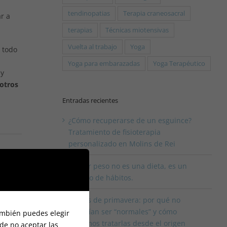
tendinopatias
Terapia craneosacral
r a
terapias
Técnicas miotensivas
Vuelta al trabajo
Yoga
r todo
Yoga para embarazadas
Yoga Terapéutico
 y
sotros
Entradas recientes
¿Cómo recuperarse de un esguince?
Tratamiento de fisioterapia
personalizado en Molins de Rei
Perder peso no es una dieta, es un
cambio de hábitos.
lergias de primavera: por qué no
deberían ser “normales” y cómo
También puedes elegir
podemos tratarlas desde el origen
de no aceptar las