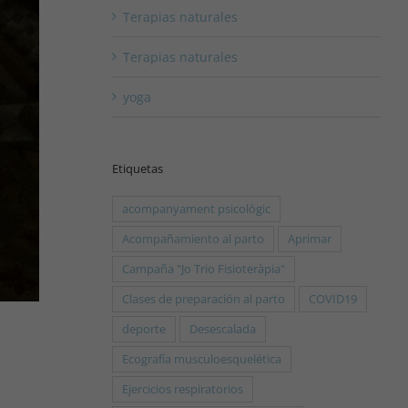
Terapias naturales
Terapias naturales
yoga
Etiquetas
acompanyament psicològic
Acompañamiento al parto
Aprimar
Campaña "Jo Trio Fisioteràpia"
Clases de preparación al parto
COVID19
deporte
Desescalada
Ecografía musculoesquelética
Ejercicios respiratorios