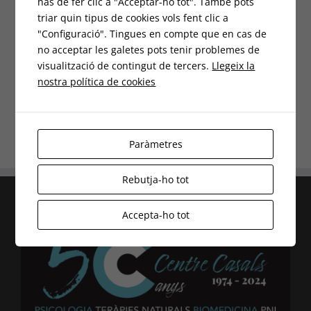
has de fer clic a "Acceptar-ho tot". També pots
triar quin tipus de cookies vols fent clic a
Indicat a:
"Configuració". Tingues en compte que en cas de
no acceptar les galetes pots tenir problemes de
• TENDINOPATIES
visualització de contingut de tercers.
Llegeix la
• LESIONS MUSCULARS
nostra política de cookies
• LESIONS LLIGAMENTOSES
Paràmetres
Rebutja-ho tot
Accepta-ho tot