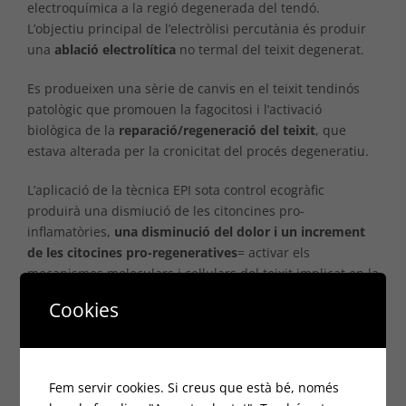
electroquímica a la regió degenerada del tendó.
L’objectiu principal de l’electròlisi percutània és produir
una
ablació electrolítica
no termal del teixit degenerat.
Es produeixen una sèrie de canvis en el teixit tendinós
patològic que promouen la fagocitosi i l’activació
biològica de la
reparació/regeneració del teixit
, que
estava alterada per la cronicitat del procés degeneratiu.
L’aplicació de la tècnica EPI sota control ecogràfic
produirà una dismiució de les citoncines pro-
inflamatòries,
una disminució del dolor i un increment
de les citocines pro-regeneratives
= activar els
mecanismes moleculars i cel·lulars del teixit implicat en la
curació.
Cookies
La
destrucció del teixit degenerat mitjançant ablació
electrolítica
indueix a una resposta inflamatòria, que
permet activar els mecanismes cel·lulars implicats en la
Fem servir cookies. Si creus que està bé, només
fagocitosi i en la
reparació del teixit afectat
.