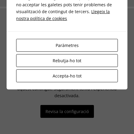
no acceptar les galetes pots tenir problemes de
visualització de contingut de tercers.
Llegeix la
nostra política de cookies
Paràmetres
Rebutja-ho tot
Accepta-ho tot
És possible que la vostra configuració us impedeixi veure
aquest contingut. Segurament teniu l'experiència
desactivada.
Revisa la configuració