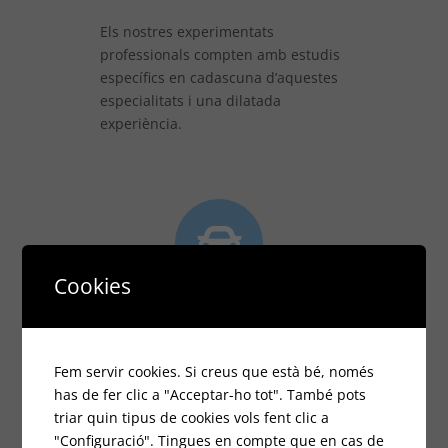
Els nostres experimentats
professionals compten amb estudis
específics en cadascuna d’aquestes
especialitats i una dilatada
experiència.
Cookies
PARKING GRATUÏT PER A
CLIENTS
Fem servir cookies. Si creus que està bé, només
has de fer clic a "Acceptar-ho tot". També pots
Accés per C/Rafael Casanova, 20
triar quin tipus de cookies vols fent clic a
"Configuració". Tingues en compte que en cas de