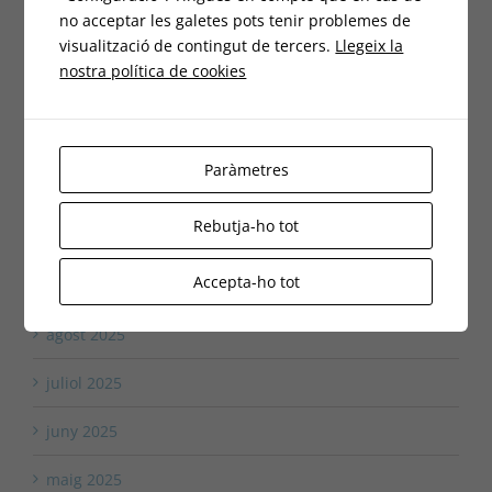
no acceptar les galetes pots tenir problemes de
maig 2026
visualització de contingut de tercers.
Llegeix la
nostra política de cookies
març 2026
febrer 2026
Paràmetres
gener 2026
Rebutja-ho tot
novembre 2025
Accepta-ho tot
octubre 2025
agost 2025
juliol 2025
juny 2025
maig 2025