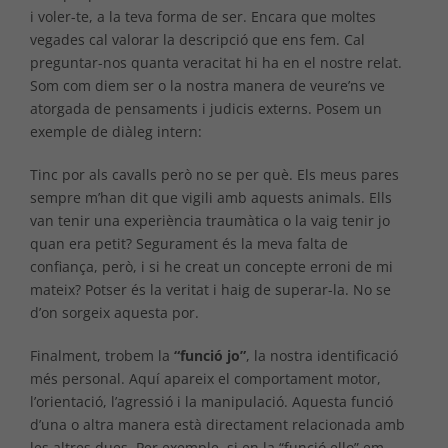
i voler-te, a la teva forma de ser. Encara que moltes
vegades cal valorar la descripció que ens fem. Cal
preguntar-nos quanta veracitat hi ha en el nostre relat.
Som com diem ser o la nostra manera de veure’ns ve
atorgada de pensaments i judicis externs. Posem un
exemple de diàleg intern:
Tinc por als cavalls però no se per què. Els meus pares
sempre m’han dit que vigili amb aquests animals. Ells
van tenir una experiència traumàtica o la vaig tenir jo
quan era petit? Segurament és la meva falta de
confiança, però, i si he creat un concepte erroni de mi
mateix? Potser és la veritat i haig de superar-la. No se
d’on sorgeix aquesta por.
Finalment, trobem la
“funció jo”
, la nostra identificació
més personal. Aquí apareix el comportament motor,
l’orientació, l’agressió i la manipulació. Aquesta funció
d’una o altra manera està directament relacionada amb
les altres dues. Per exemple, si en la “funció ello” em