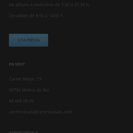
De dilluns a divendres de 7:30 a 21:30 h.
Dissabtes de 8:00 a 14:00 h.
CITA PRÈVIA
ON SOM?
Carrer Major, 19
08750 Molins de Rei
93 668 09 09
centrecasals@centrecasals.com
XARXES SOCIALS