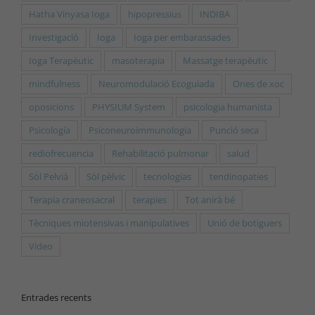
Hatha Vinyasa Ioga
hipopressius
INDIBA
Investigació
Ioga
Ioga per embarassades
Ioga Terapèutic
masoterapia
Massatge terapèutic
mindfulness
Neuromodulació Ecoguiada
Ones de xoc
oposicions
PHYSIUM System
psicologia humanista
Psicología
Psiconeuroimmunologia
Punció seca
rediofrecuencia
Rehabilitació pulmonar
salud
Sòl Pelvià
Sòl pèlvic
tecnologías
tendinopaties
Terapia craneosacral
terapies
Tot anirà bé
Tècniques miotensivas i manipulatives
Unió de botiguers
Vídeo
Entrades recents