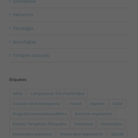
Osteopatia
Patrocinis
Psicologia
tecnologías
Teràpies naturals
Etiquetes
Adrià
Campanya Jo Trio Fisioteràpia
Corazón de fisioterapeuta
crosses
deporte
Dolor
Ecografia musculoesquelètica
Exercicis respiratoris
Exercici Terapèutic d’Esquena
fisioterpia
Fisioteràpia
Fisioteràpia esportiva
fisioteràpia respiratòria
Gestalt