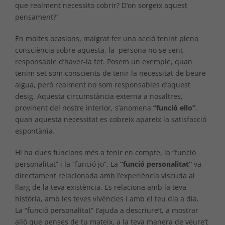
que realment necessito cobrir? D’on sorgeix aquest
pensament?”
En moltes ocasions, malgrat fer una acció tenint plena
consciència sobre aquesta, la persona no se sent
responsable d’haver-la fet. Posem un exemple, quan
tenim set som conscients de tenir la necessitat de beure
aigua, però realment no som responsables d’aquest
desig. Aquesta circumstància externa a nosaltres,
provinent del nostre interior, s’anomena
“funció ello”
,
quan aquesta necessitat es cobreix apareix la satisfacció
espontània.
Hi ha dues funcions més a tenir en compte, la “funció
personalitat” i la “funció jo”. La
“funció personalitat”
va
directament relacionada amb l’experiència viscuda al
llarg de la teva existència. Es relaciona amb la teva
història, amb les teves vivències i amb el teu dia a dia.
La “funció personalitat” t’ajuda a descriure’t, a mostrar
allò que penses de tu mateix, a la teva manera de veure’t