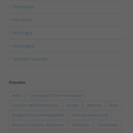
Osteopatia
Patrocinis
Psicologia
tecnologías
Teràpies naturals
Etiquetes
Adrià
Campanya Jo Trio Fisioteràpia
Corazón de fisioterapeuta
crosses
deporte
Dolor
Ecografia musculoesquelètica
Exercicis respiratoris
Exercici Terapèutic d’Esquena
fisioterpia
Fisioteràpia