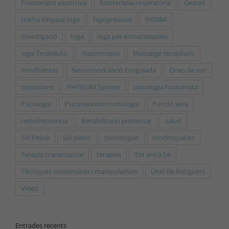
Fisioteràpia esportiva
fisioteràpia respiratòria
Gestalt
Hatha Vinyasa Ioga
hipopressius
INDIBA
Investigació
Ioga
Ioga per embarassades
Ioga Terapèutic
masoterapia
Massatge terapèutic
mindfulness
Neuromodulació Ecoguiada
Ones de xoc
oposicions
PHYSIUM System
psicologia humanista
Psicología
Psiconeuroimmunologia
Punció seca
rediofrecuencia
Rehabilitació pulmonar
salud
Sòl Pelvià
Sòl pèlvic
tecnologías
tendinopaties
Terapia craneosacral
terapies
Tot anirà bé
Tècniques miotensivas i manipulatives
Unió de botiguers
Vídeo
Entrades recents