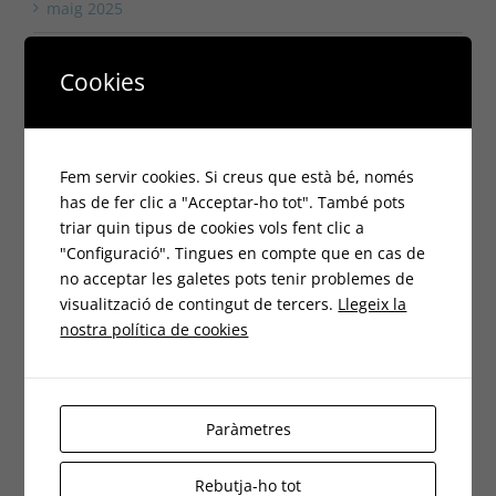
maig 2025
abril 2025
Cookies
març 2025
febrer 2025
Fem servir cookies. Si creus que està bé, només
has de fer clic a "Acceptar-ho tot". També pots
gener 2025
triar quin tipus de cookies vols fent clic a
desembre 2024
"Configuració". Tingues en compte que en cas de
no acceptar les galetes pots tenir problemes de
octubre 2024
visualització de contingut de tercers.
Llegeix la
nostra política de cookies
setembre 2024
agost 2024
Paràmetres
juliol 2024
Rebutja-ho tot
juny 2024