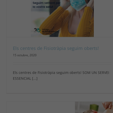
Una Tècnica tradicional xinesa per
tractar i prevenir malalties, la Moxibus
Medicina Tradicional Xinesa
Els centres de Fisiotràpia seguim oberts!
15 octubre, 2020
Els centres de Fisiotràpia seguim oberts! SOM UN SERVEI
ESSENCIAL [...]