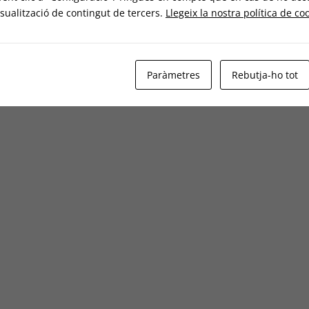
sualització de contingut de tercers.
Llegeix la nostra política de co
Paràmetres
Rebutja-ho tot