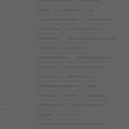
Hatha Vinyasa Ioga
hipopressius
INDIBA
Investigació
Ioga
Ioga per embarassades
Ioga Terapèutic
masoterapia
Massatge terapèutic
mindfulness
Neuromodulació Ecoguiada
Ones de xoc
oposicions
PHYSIUM System
psicologia humanista
Psicología
Psiconeuroimmunologia
Punció seca
rediofrecuencia
Rehabilitació pulmonar
salud
Sòl Pelvià
Sòl pèlvic
tecnologías
tendinopaties
Terapia craneosacral
terapies
Tot anirà bé
Tècniques miotensivas i manipulatives