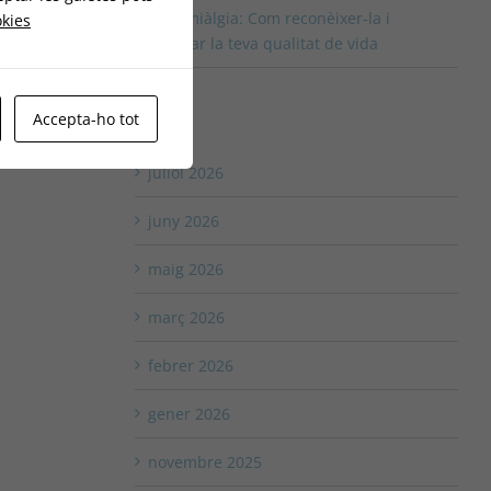
Fibromiàlgia: Com reconèixer-la i
okies
millorar la teva qualitat de vida
Accepta-ho tot
Arxius
juliol 2026
juny 2026
maig 2026
març 2026
febrer 2026
gener 2026
novembre 2025