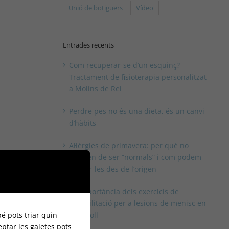
Unió de botiguers
Vídeo
Entrades recents
Com recuperar-se d’un esquinç?
Tractament de fisioterapia personalitzat
a Molins de Rei
Perdre pes no és una dieta, és un canvi
d’hàbits
Al·lèrgies de primavera: per què no
haurien de ser “normals” i com podem
tractar-les des de l’origen
La importància dels exercicis de
rehabilitació per a lesions de menisc en
é pots triar quin
el genoll
eptar les galetes pots