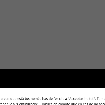
i creus que està bé, només has de fer clic a "Acceptar-ho tot". Tamb
 fent clic a "Configuració". Tingues en compte que en cas de no acc