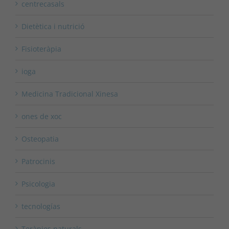
centrecasals
Dietètica i nutrició
Fisioteràpia
ioga
Medicina Tradicional Xinesa
ones de xoc
Osteopatia
Patrocinis
Psicologia
tecnologías
Teràpies naturals