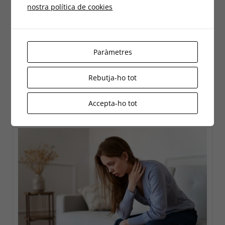
nostra política de cookies
La Importància de Continuar el
Tractament fisioterapèutic des de casa
28 agost, 2024
Paràmetres
Rebutja-ho tot
Quan pensem en fisioteràpia, solem imaginar-nos
sessions en una clínica, [...]
Accepta-ho tot