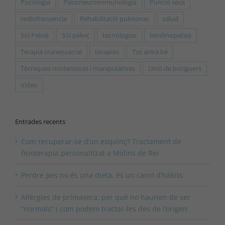
Psicología
Psiconeuroimmunologia
Punció seca
rediofrecuencia
Rehabilitació pulmonar
salud
Sòl Pelvià
Sòl pèlvic
tecnologías
tendinopaties
Terapia craneosacral
terapies
Tot anirà bé
Tècniques miotensivas i manipulatives
Unió de botiguers
Vídeo
Entrades recents
Com recuperar-se d’un esquinç? Tractament de
fisioterapia personalitzat a Molins de Rei
Perdre pes no és una dieta, és un canvi d’hàbits
Al·lèrgies de primavera: per què no haurien de ser
“normals” i com podem tractar-les des de l’origen