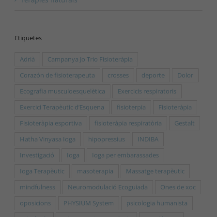
Etiquetes
Adrià
Campanya Jo Trio Fisioteràpia
Corazón de fisioterapeuta
crosses
deporte
Dolor
Ecografia musculoesquelètica
Exercicis respiratoris
Exercici Terapèutic d’Esquena
fisioterpia
Fisioteràpia
Fisioteràpia esportiva
fisioteràpia respiratòria
Gestalt
Hatha Vinyasa Ioga
hipopressius
INDIBA
Investigació
Ioga
Ioga per embarassades
Ioga Terapèutic
masoterapia
Massatge terapèutic
mindfulness
Neuromodulació Ecoguiada
Ones de xoc
oposicions
PHYSIUM System
psicologia humanista