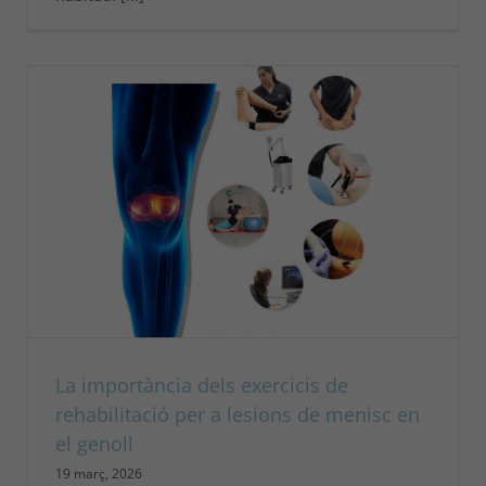
La importància dels exercicis de
rehabilitació per a lesions de menisc en
el genoll
19 març, 2026