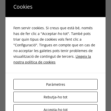
Cookies
Centre Casals en el ritme frenètic de la
vida moderna
Fem servir cookies. Si creus que està bé, només
has de fer clic a "Acceptar-ho tot". També pots
22 març, 2024
triar quin tipus de cookies vols fent clic a
"Configuració". Tingues en compte que en cas de
no acceptar les galetes pots tenir problemes de
En el ritme frenètic de la vida moderna, és [...]
visualització de contingut de tercers.
Llegeix la
nostra política de cookies
Paràmetres
Categories
Rebutja-ho tot
Activitats dirigides
Accepta-ho tot