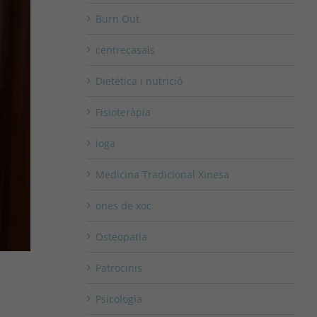
Burn Out
centrecasals
Dietètica i nutrició
Fisioteràpia
ioga
Medicina Tradicional Xinesa
ones de xoc
Osteopatia
Patrocinis
Psicologia