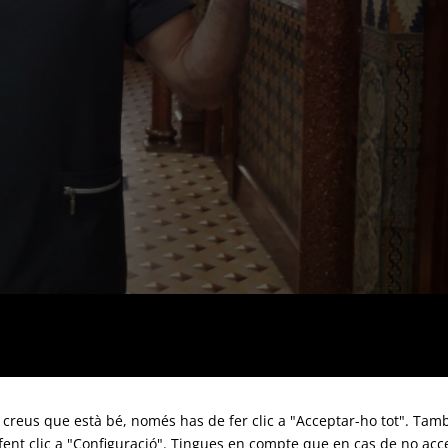
i creus que està bé, només has de fer clic a "Acceptar-ho tot". Tamb
 fent clic a "Configuració". Tingues en compte que en cas de no acc