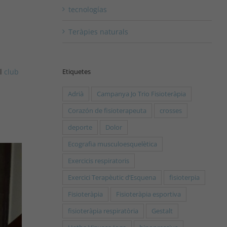
tecnologías
Teràpies naturals
Etiquetes
el
club
Adrià
Campanya Jo Trio Fisioteràpia
Corazón de fisioterapeuta
crosses
deporte
Dolor
Ecografia musculoesquelètica
Exercicis respiratoris
Exercici Terapèutic d’Esquena
fisioterpia
Fisioteràpia
Fisioteràpia esportiva
fisioteràpia respiratòria
Gestalt