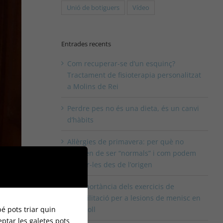
Unió de botiguers
Vídeo
Entrades recents
Com recuperar-se d’un esquinç?
Tractament de fisioterapia personalitzat
a Molins de Rei
Perdre pes no és una dieta, és un canvi
d’hàbits
Al·lèrgies de primavera: per què no
haurien de ser “normals” i com podem
tractar-les des de l’origen
La importància dels exercicis de
rehabilitació per a lesions de menisc en
é pots triar quin
el genoll
eptar les galetes pots