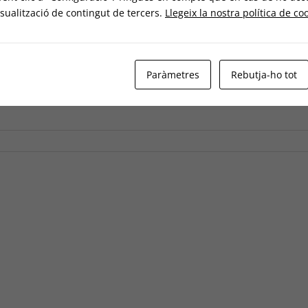
sualització de contingut de tercers.
Llegeix la nostra política de co
Paràmetres
Rebutja-ho tot