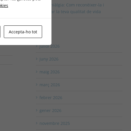
Fibromiàlgia: Com reconèixer-la i
okies
millorar la teva qualitat de vida
Accepta-ho tot
Arxius
juliol 2026
juny 2026
maig 2026
març 2026
febrer 2026
gener 2026
novembre 2025