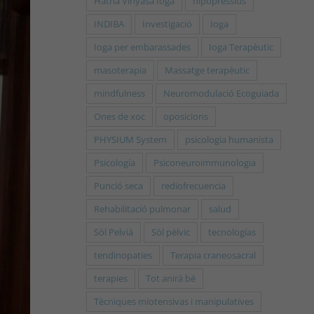
Hatha Vinyasa Ioga
hipopressius
INDIBA
Investigació
Ioga
Ioga per embarassades
Ioga Terapèutic
masoterapia
Massatge terapèutic
mindfulness
Neuromodulació Ecoguiada
Ones de xoc
oposicions
PHYSIUM System
psicologia humanista
Psicología
Psiconeuroimmunologia
Punció seca
rediofrecuencia
Rehabilitació pulmonar
salud
Sòl Pelvià
Sòl pèlvic
tecnologías
tendinopaties
Terapia craneosacral
terapies
Tot anirà bé
Tècniques miotensivas i manipulatives