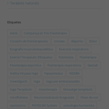
Teràpies naturals
Etiquetes
Adrià
Campanya Jo Trio Fisioteràpia
Corazón de fisioterapeuta
crosses
deporte
Dolor
Ecografia musculoesquelètica
Exercicis respiratoris
Exercici Terapèutic d’Esquena
fisioterpia
Fisioteràpia
Fisioteràpia esportiva
fisioteràpia respiratòria
Gestalt
Hatha Vinyasa Ioga
hipopressius
INDIBA
Investigació
Ioga
Ioga per embarassades
Ioga Terapèutic
masoterapia
Massatge terapèutic
mindfulness
Neuromodulació Ecoguiada
Ones de xoc
oposicions
PHYSIUM System
psicologia humanista