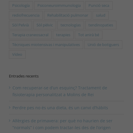
Psicología
Psiconeuroimmunologia
Punció seca
rediofrecuencia
Rehabilitació pulmonar
salud
Sòl Pelvià
Sòl pèlvic
tecnologías
tendinopaties
Terapia craneosacral
terapies
Tot anirà bé
Tècniques miotensivas i manipulatives
Unió de botiguers
Vídeo
Entrades recents
Com recuperar-se d’un esquinç? Tractament de
fisioterapia personalitzat a Molins de Rei
Perdre pes no és una dieta, és un canvi d’hàbits
Al·lèrgies de primavera: per què no haurien de ser
“normals” i com podem tractar-les des de l’origen