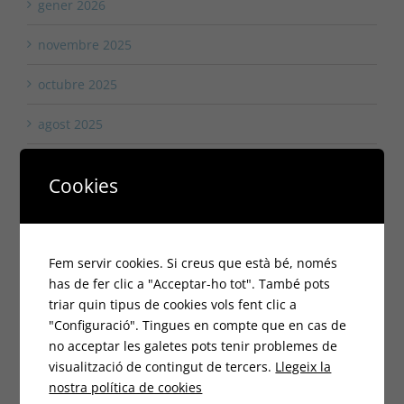
gener 2026
novembre 2025
octubre 2025
agost 2025
juliol 2025
Cookies
juny 2025
maig 2025
Fem servir cookies. Si creus que està bé, només
abril 2025
has de fer clic a "Acceptar-ho tot". També pots
triar quin tipus de cookies vols fent clic a
març 2025
"Configuració". Tingues en compte que en cas de
no acceptar les galetes pots tenir problemes de
febrer 2025
visualització de contingut de tercers.
Llegeix la
nostra política de cookies
gener 2025