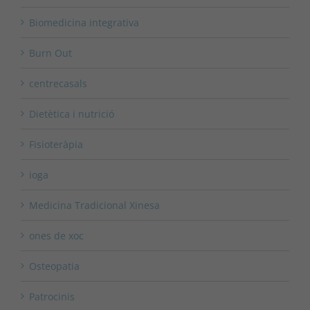
Biomedicina integrativa
Burn Out
centrecasals
Dietètica i nutrició
Fisioteràpia
ioga
Medicina Tradicional Xinesa
ones de xoc
Osteopatia
Patrocinis