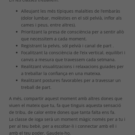
Alleujant les més típiques malalties de l’embaràs
(dolor lumbar, molèsties en el sòl pelvià, inflor als
cames i peus, entre altres).
Prioritzant la presa de consciència per a sentir allò
que necessitem a cada moment.
Registrant la pelvis, sòl pelvià i canal de part .
Focalitzant la consciència de l’eix vertical, equilibri i
canvis a mesura que travessem cada setmana.
Realitzant visualitzacions i relaxacions guiades per
a treballar la confiança en una mateixa.
Realitzant postures favorables per a travessar un
treball de part.
A més, compartir aquest moment amb altres dones que
viuen el mateix que tu, fa que tinguis aquesta sensació
de tribu, de calor entre dones que tanta falta ens fa.
La classe de ioga serà un moment màgic només per a tu i
per al teu bebè, per a escoltar-li i connectar amb ell i
amb el teu poder. Gaudeix-ho.