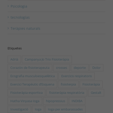
Psicologia
tecnologías
Teràpies naturals
Etiquetes
Adrià
Campanya Jo Trio Fisioteràpia
Corazón de fisioterapeuta
crosses
deporte
Dolor
Ecografia musculoesquelètica
Exercicis respiratoris
Exercici Terapèutic d’Esquena
fisioterpia
Fisioteràpia
Fisioteràpia esportiva
fisioteràpia respiratòria
Gestalt
Hatha Vinyasa Ioga
hipopressius
INDIBA
Investigació
Ioga
Ioga per embarassades