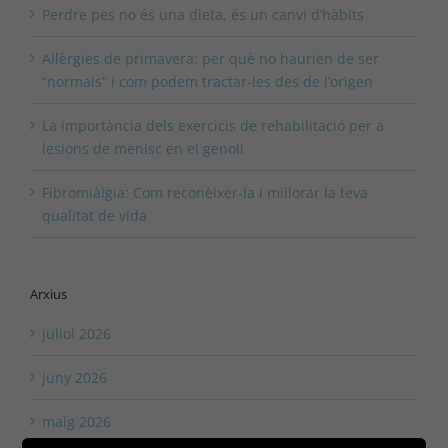
Perdre pes no és una dieta, és un canvi d’hàbits
Al·lèrgies de primavera: per què no haurien de ser
“normals” i com podem tractar-les des de l’origen
La importància dels exercicis de rehabilitació per a
lesions de menisc en el genoll
Fibromiàlgia: Com reconèixer-la i millorar la teva
qualitat de vida
Arxius
juliol 2026
juny 2026
maig 2026