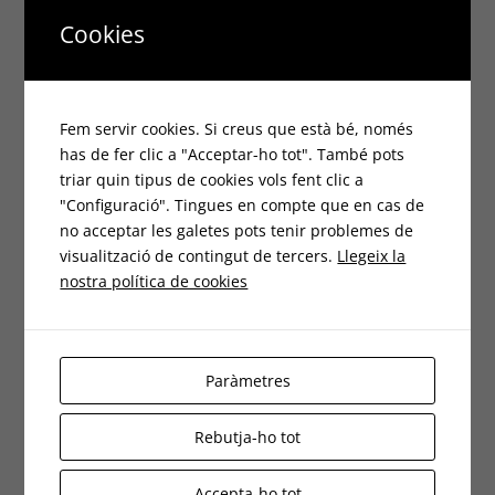
març 2026
Cookies
febrer 2026
gener 2026
Fem servir cookies. Si creus que està bé, només
has de fer clic a "Acceptar-ho tot". També pots
novembre 2025
triar quin tipus de cookies vols fent clic a
"Configuració". Tingues en compte que en cas de
octubre 2025
no acceptar les galetes pots tenir problemes de
visualització de contingut de tercers.
Llegeix la
agost 2025
nostra política de cookies
juliol 2025
juny 2025
Paràmetres
maig 2025
Rebutja-ho tot
abril 2025
Accepta-ho tot