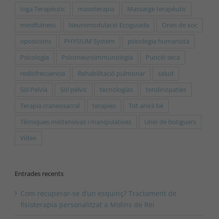
Ioga Terapèutic
masoterapia
Massatge terapèutic
mindfulness
Neuromodulació Ecoguiada
Ones de xoc
oposicions
PHYSIUM System
psicologia humanista
Psicología
Psiconeuroimmunologia
Punció seca
rediofrecuencia
Rehabilitació pulmonar
salud
Sòl Pelvià
Sòl pèlvic
tecnologías
tendinopaties
Terapia craneosacral
terapies
Tot anirà bé
Tècniques miotensivas i manipulatives
Unió de botiguers
Vídeo
Entrades recents
Com recuperar-se d’un esquinç? Tractament de
fisioterapia personalitzat a Molins de Rei