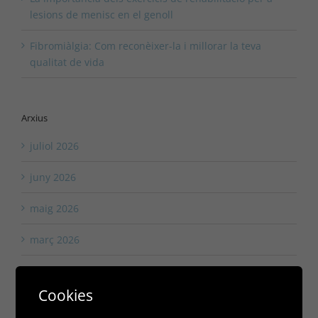
lesions de menisc en el genoll
Fibromiàlgia: Com reconèixer-la i millorar la teva
qualitat de vida
Arxius
juliol 2026
juny 2026
maig 2026
març 2026
febrer 2026
Cookies
gener 2026