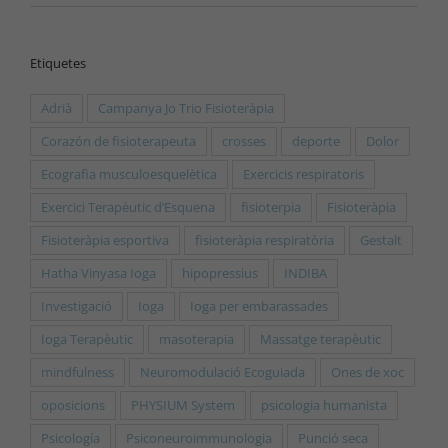
Etiquetes
Adrià
Campanya Jo Trio Fisioteràpia
Corazón de fisioterapeuta
crosses
deporte
Dolor
Ecografia musculoesquelètica
Exercicis respiratoris
Exercici Terapèutic d’Esquena
fisioterpia
Fisioteràpia
Fisioteràpia esportiva
fisioteràpia respiratòria
Gestalt
Hatha Vinyasa Ioga
hipopressius
INDIBA
Investigació
Ioga
Ioga per embarassades
Ioga Terapèutic
masoterapia
Massatge terapèutic
mindfulness
Neuromodulació Ecoguiada
Ones de xoc
oposicions
PHYSIUM System
psicologia humanista
Psicología
Psiconeuroimmunologia
Punció seca