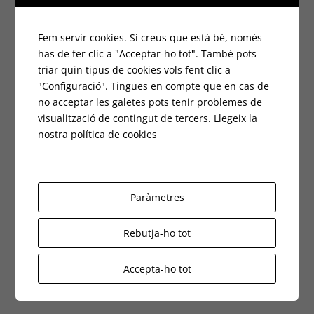
novembre 2025
Fem servir cookies. Si creus que està bé, només
octubre 2025
has de fer clic a "Acceptar-ho tot". També pots
triar quin tipus de cookies vols fent clic a
agost 2025
"Configuració". Tingues en compte que en cas de
no acceptar les galetes pots tenir problemes de
juliol 2025
visualització de contingut de tercers.
Llegeix la
nostra política de cookies
juny 2025
maig 2025
Paràmetres
abril 2025
març 2025
Rebutja-ho tot
febrer 2025
Accepta-ho tot
gener 2025