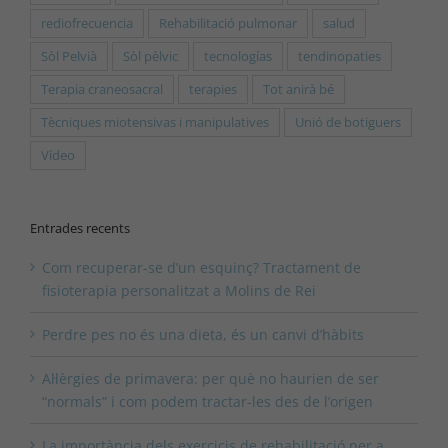
rediofrecuencia
Rehabilitació pulmonar
salud
Sòl Pelvià
Sòl pèlvic
tecnologías
tendinopaties
Terapia craneosacral
terapies
Tot anirà bé
Tècniques miotensivas i manipulatives
Unió de botiguers
Vídeo
Entrades recents
Com recuperar-se d’un esquinç? Tractament de
fisioterapia personalitzat a Molins de Rei
Perdre pes no és una dieta, és un canvi d’hàbits
Al·lèrgies de primavera: per què no haurien de ser
“normals” i com podem tractar-les des de l’origen
La importància dels exercicis de rehabilitació per a