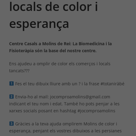
locals de color i
esperança
Centre Casals a Molins de Rei: La Biomedicina i la
Fisioteràpia són la base del nostre centre.
Ens ajudeu a omplir de color els comerços i locals
tancats???
Fes el teu dibuix lliure amb un ? i la frase #totaniràbé
Envia-ho al mail: jocomproamolins@gmail.com
indicant el teu nom i edat. També ho pots penjar a les
xarxes socials posant en hashtag #jocomproamolins
Gràcies a la teva ajuda omplirem Molins de color i
esperança, penjant els vostres dibuixos a les persianes