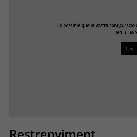
És possible que la vostra configuraci
És possible que la vostra configuraci
teniu l'ex
teniu l'ex
Revis
Revis
Restrenyiment