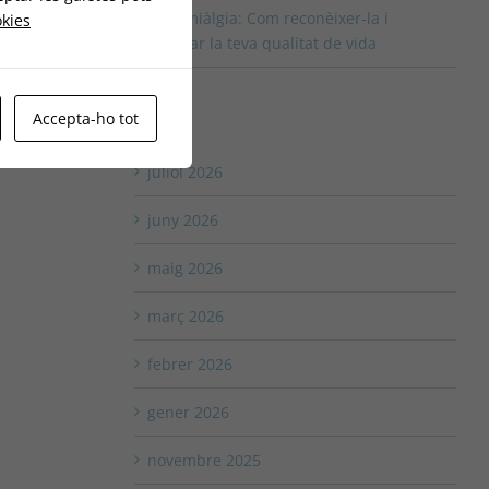
Fibromiàlgia: Com reconèixer-la i
okies
millorar la teva qualitat de vida
Accepta-ho tot
Arxius
juliol 2026
juny 2026
maig 2026
març 2026
febrer 2026
gener 2026
novembre 2025