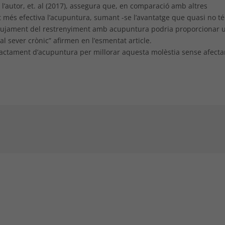
 l’autor, et. al (2017), assegura que, en comparació amb altres
t més efectiva l’acupuntura, sumant -se l’avantatge que quasi no té
alleujament del restrenyiment amb acupuntura podria proporcionar 
l sever crònic” afirmen en l’esmentat article.
tractament d’acupuntura per millorar aquesta molèstia sense afecta