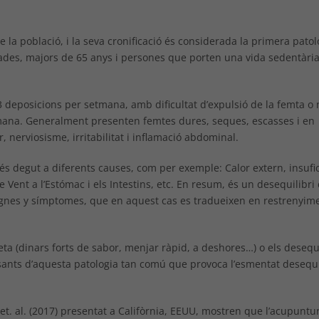
la població, i la seva cronificació és considerada la primera patol
ades, majors de 65 anys i persones que porten una vida sedentària
 3 deposicions per setmana, amb dificultat d’expulsió de la femta o 
etmana. Generalment presenten femtes dures, seques, escasses i en
nerviosisme, irritabilitat i inflamació abdominal.
és degut a diferents causes, com per exemple: Calor extern, insufi
e Vent a l’Estómac i els Intestins, etc. En resum, és un desequilibri 
ignes y símptomes, que en aquest cas es tradueixen en restrenyim
dieta (dinars forts de sabor, menjar ràpid, a deshores…) o els desequ
causants d’aquesta patologia tan comú que provoca l’esmentat desequi
 et. al. (2017) presentat a Califòrnia, EEUU, mostren que l’acupunt