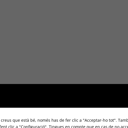
i creus que està bé, només has de fer clic a "Acceptar-ho tot". Tamb
 fent clic a "Configuració". Tingues en compte que en cas de no acc