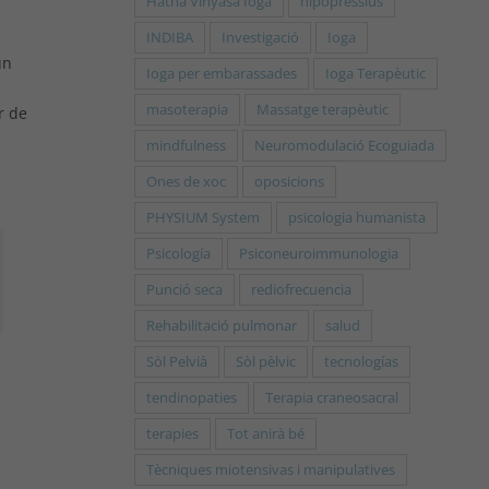
Hatha Vinyasa Ioga
hipopressius
INDIBA
Investigació
Ioga
un
Ioga per embarassades
Ioga Terapèutic
masoterapia
Massatge terapèutic
r de
mindfulness
Neuromodulació Ecoguiada
Ones de xoc
oposicions
PHYSIUM System
psicologia humanista
Psicología
Psiconeuroimmunologia
Punció seca
rediofrecuencia
Rehabilitació pulmonar
salud
Sòl Pelvià
Sòl pèlvic
tecnologías
tendinopaties
Terapia craneosacral
terapies
Tot anirà bé
Tècniques miotensivas i manipulatives