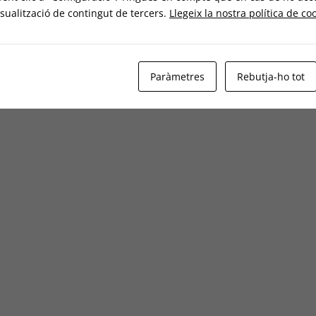
sualització de contingut de tercers.
Llegeix la nostra política de co
Paràmetres
Rebutja-ho tot