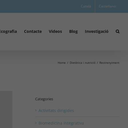
Català
Castellano
Ecografia
Contacte
Videos
Blog
Investigació
Home
Dietètica i nutrició
Restrenyiment
Categories
Activitats dirigides
Biomedicina integrativa