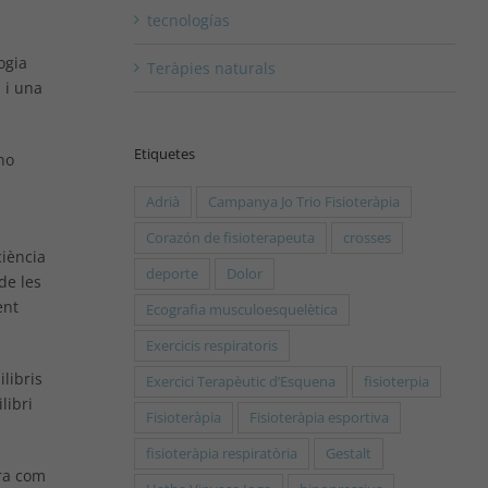
tecnologías
ogia
Teràpies naturals
 i una
Etiquetes
no
Adrià
Campanya Jo Trio Fisioteràpia
Corazón de fisioterapeuta
crosses
ciència
deporte
Dolor
de les
ent
Ecografia musculoesquelètica
Exercicis respiratoris
ilibris
Exercici Terapèutic d’Esquena
fisioterpia
libri
Fisioteràpia
Fisioteràpia esportiva
fisioteràpia respiratòria
Gestalt
ura com