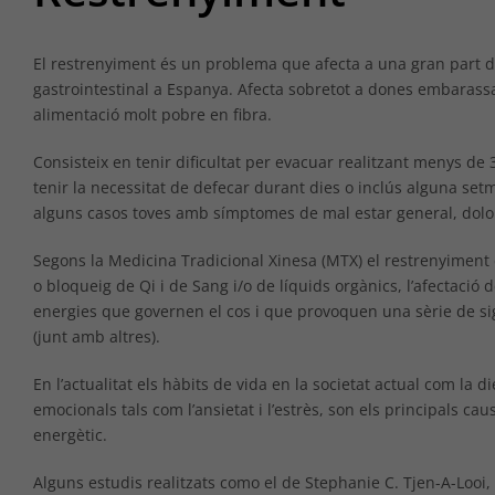
El restrenyiment és un problema que afecta a una gran part de 
gastrointestinal a Espanya. Afecta sobretot a dones embarass
alimentació molt pobre en fibra.
Consisteix en tenir dificultat per evacuar realitzant menys de
tenir la necessitat de defecar durant dies o inclús alguna s
alguns casos toves amb símptomes de mal estar general, dolor, 
Segons la Medicina Tradicional Xinesa (MTX) el restrenyiment 
o bloqueig de Qi i de Sang i/o de líquids orgànics, l’afectació d
energies que governen el cos i que provoquen una sèrie de s
(junt amb altres).
En l’actualitat els hàbits de vida en la societat actual com la 
emocionals tals com l’ansietat i l’estrès, son els principals 
energètic.
Alguns estudis realitzats como el de Stephanie C. Tjen-A-Looi,