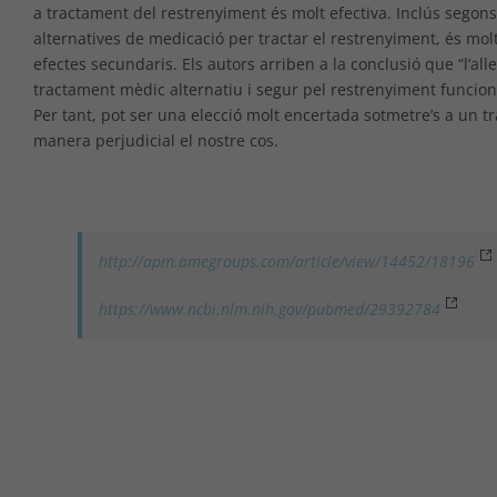
a tractament del restrenyiment és molt efectiva. Inclús segons
alternatives de medicació per tractar el restrenyiment, és mol
efectes secundaris. Els autors arriben a la conclusió que “l’
tractament mèdic alternatiu i segur pel restrenyiment funciona
Per tant, pot ser una elecció molt encertada sotmetre’s a un 
manera perjudicial el nostre cos.
http://apm.amegroups.com/article/view/14452/18196
https://www.ncbi.nlm.nih.gov/pubmed/29392784