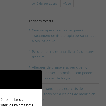
Unió de botiguers
Vídeo
Entrades recents
Com recuperar-se d’un esquinç?
Tractament de fisioterapia personalitzat
a Molins de Rei
Perdre pes no és una dieta, és un canvi
d’hàbits
Al·lèrgies de primavera: per què no
haurien de ser “normals” i com podem
tractar-les des de l’origen
La importància dels exercicis de
rehabilitació per a lesions de menisc en
é pots triar quin
el genoll
eptar les galetes pots