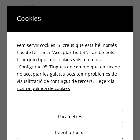
abril 2025
Cookies
març 2025
febrer 2025
Fem servir cookies. Si creus que està bé, només
gener 2025
has de fer clic a "Acceptar-ho tot". També pots
triar quin tipus de cookies vols fent clic a
desembre 2024
"Configuració". Tingues en compte que en cas de
no acceptar les galetes pots tenir problemes de
octubre 2024
visualització de contingut de tercers.
Llegeix la
nostra política de cookies
setembre 2024
agost 2024
Paràmetres
juliol 2024
juny 2024
Rebutja-ho tot