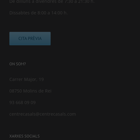
De dilluns a divendres de 7:30 a 21:30 h.
Dissabtes de 8:00 a 14:00 h.
CITA PRÈVIA
ON SOM?
Carrer Major, 19
08750 Molins de Rei
93 668 09 09
centrecasals@centrecasals.com
XARXES SOCIALS