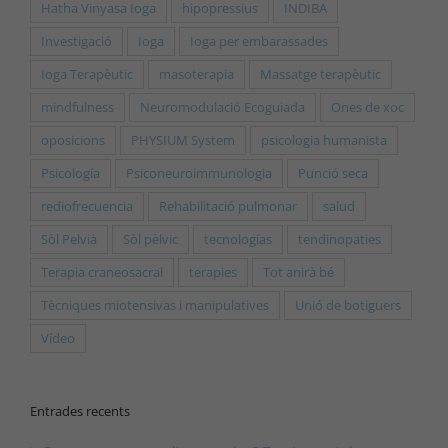
Hatha Vinyasa Ioga
hipopressius
INDIBA
Investigació
Ioga
Ioga per embarassades
Ioga Terapèutic
masoterapia
Massatge terapèutic
mindfulness
Neuromodulació Ecoguiada
Ones de xoc
oposicions
PHYSIUM System
psicologia humanista
Psicología
Psiconeuroimmunologia
Punció seca
rediofrecuencia
Rehabilitació pulmonar
salud
Sòl Pelvià
Sòl pèlvic
tecnologías
tendinopaties
Terapia craneosacral
terapies
Tot anirà bé
Tècniques miotensivas i manipulatives
Unió de botiguers
Vídeo
Entrades recents