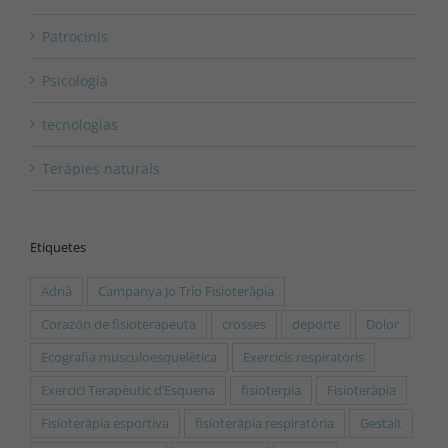
Patrocinis
Psicologia
tecnologías
Teràpies naturals
Etiquetes
Adrià
Campanya Jo Trio Fisioteràpia
Corazón de fisioterapeuta
crosses
deporte
Dolor
Ecografia musculoesquelètica
Exercicis respiratoris
Exercici Terapèutic d’Esquena
fisioterpia
Fisioteràpia
Fisioteràpia esportiva
fisioteràpia respiratòria
Gestalt