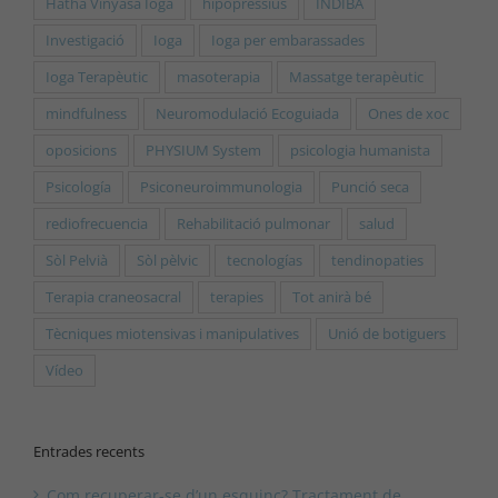
Hatha Vinyasa Ioga
hipopressius
INDIBA
Investigació
Ioga
Ioga per embarassades
Ioga Terapèutic
masoterapia
Massatge terapèutic
mindfulness
Neuromodulació Ecoguiada
Ones de xoc
oposicions
PHYSIUM System
psicologia humanista
Psicología
Psiconeuroimmunologia
Punció seca
rediofrecuencia
Rehabilitació pulmonar
salud
Sòl Pelvià
Sòl pèlvic
tecnologías
tendinopaties
Terapia craneosacral
terapies
Tot anirà bé
Tècniques miotensivas i manipulatives
Unió de botiguers
Vídeo
Entrades recents
Com recuperar-se d’un esquinç? Tractament de