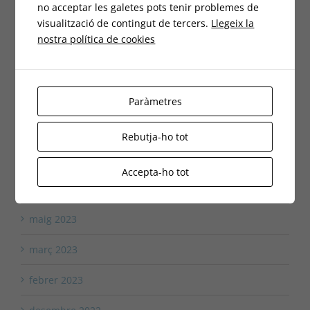
maig 2024
no acceptar les galetes pots tenir problemes de
visualització de contingut de tercers.
Llegeix la
abril 2024
nostra política de cookies
març 2024
desembre 2023
Paràmetres
novembre 2023
Rebutja-ho tot
octubre 2023
Accepta-ho tot
juliol 2023
maig 2023
març 2023
febrer 2023