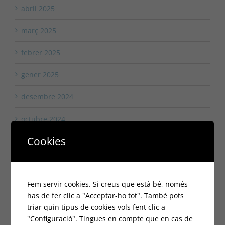
abril 2025
març 2025
febrer 2025
gener 2025
desembre 2024
octubre 2024
Cookies
setembre 2024
agost 2024
Fem servir cookies. Si creus que està bé, només
juliol 2024
has de fer clic a "Acceptar-ho tot". També pots
triar quin tipus de cookies vols fent clic a
juny 2024
"Configuració". Tingues en compte que en cas de