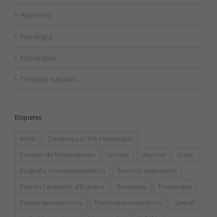
Patrocinis
Psicologia
tecnologías
Teràpies naturals
Etiquetes
Adrià
Campanya Jo Trio Fisioteràpia
Corazón de fisioterapeuta
crosses
deporte
Dolor
Ecografia musculoesquelètica
Exercicis respiratoris
Exercici Terapèutic d’Esquena
fisioterpia
Fisioteràpia
Fisioteràpia esportiva
fisioteràpia respiratòria
Gestalt