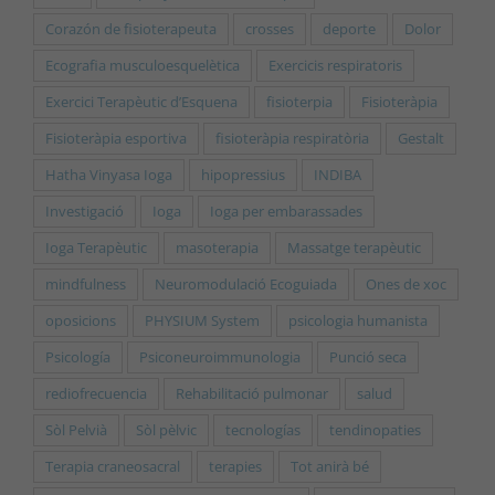
Corazón de fisioterapeuta
crosses
deporte
Dolor
Ecografia musculoesquelètica
Exercicis respiratoris
Exercici Terapèutic d’Esquena
fisioterpia
Fisioteràpia
Fisioteràpia esportiva
fisioteràpia respiratòria
Gestalt
Hatha Vinyasa Ioga
hipopressius
INDIBA
Investigació
Ioga
Ioga per embarassades
Ioga Terapèutic
masoterapia
Massatge terapèutic
mindfulness
Neuromodulació Ecoguiada
Ones de xoc
oposicions
PHYSIUM System
psicologia humanista
Psicología
Psiconeuroimmunologia
Punció seca
rediofrecuencia
Rehabilitació pulmonar
salud
Sòl Pelvià
Sòl pèlvic
tecnologías
tendinopaties
Terapia craneosacral
terapies
Tot anirà bé