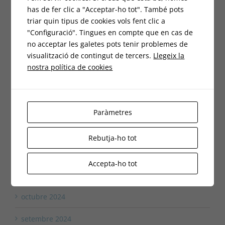
has de fer clic a "Acceptar-ho tot". També pots
juliol 2025
triar quin tipus de cookies vols fent clic a
"Configuració". Tingues en compte que en cas de
juny 2025
no acceptar les galetes pots tenir problemes de
visualització de contingut de tercers.
Llegeix la
maig 2025
nostra política de cookies
abril 2025
març 2025
Paràmetres
febrer 2025
Rebutja-ho tot
gener 2025
Accepta-ho tot
desembre 2024
octubre 2024
setembre 2024