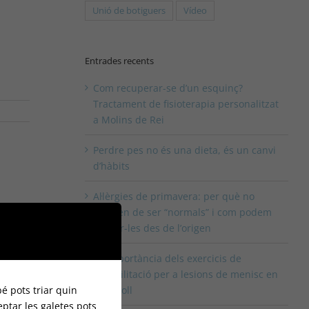
Unió de botiguers
Vídeo
Entrades recents
Com recuperar-se d’un esquinç?
Tractament de fisioterapia personalitzat
a Molins de Rei
Perdre pes no és una dieta, és un canvi
d’hàbits
Al·lèrgies de primavera: per què no
haurien de ser “normals” i com podem
tractar-les des de l’origen
La importància dels exercicis de
rehabilitació per a lesions de menisc en
é pots triar quin
el genoll
eptar les galetes pots