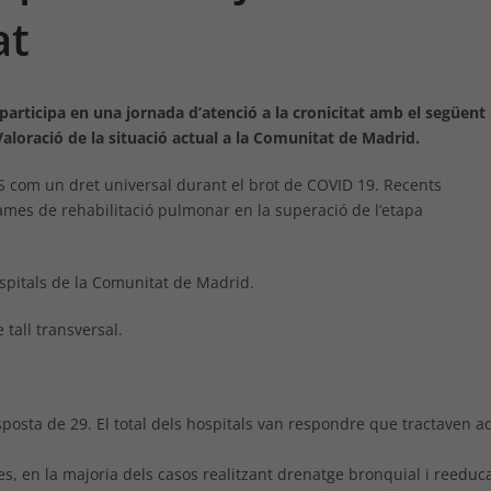
at
participa en una jornada d’atenció a la cronicitat amb el següent
aloració de la situació actual a la Comunitat de Madrid.
S com un dret universal durant el brot de COVID 19. Recents
rames de rehabilitació pulmonar en la superació de l’etapa
ospitals de la Comunitat de Madrid.
tall transversal.
sposta de 29. El total dels hospitals van respondre que tractaven a
es, en la majoria dels casos realitzant drenatge bronquial i reeduc