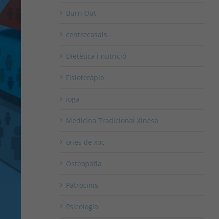
Burn Out
centrecasals
Dietètica i nutrició
Fisioteràpia
ioga
Medicina Tradicional Xinesa
ones de xoc
Osteopatia
Patrocinis
Psicologia