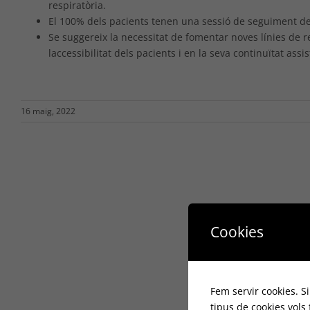
respiratòria.
El 100% dels pacients tenen una sessió de seguiment del
Se suggereix la necessitat de fomentar noves línies de r
laccessibilitat dels pacients i en la seva continuïtat assis
16 maig, 2022
Cookies
Fem servir cookies. S
tipus de cookies vols