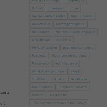
Hatha Vinyasa Ioga
hipopressius
INDIBA
Investigació
Ioga
Ioga per embarassades
Ioga Terapèutic
masoterapia
Massatge terapèutic
mindfulness
Neuromodulació Ecoguiada
Ones de xoc
oposicions
PHYSIUM System
psicologia humanista
Psicología
Psiconeuroimmunologia
Punció seca
rediofrecuencia
Rehabilitació pulmonar
salud
Sòl Pelvià
Sòl pèlvic
tecnologías
tendinopaties
Terapia craneosacral
questa
terapies
Tot anirà bé
Tècniques miotensivas i manipulatives
ació