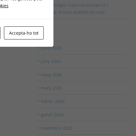
Fibromiàlgia: Com reconèixer-la i
okies
millorar la teva qualitat de vida
Accepta-ho tot
Arxius
juliol 2026
juny 2026
maig 2026
març 2026
febrer 2026
gener 2026
novembre 2025