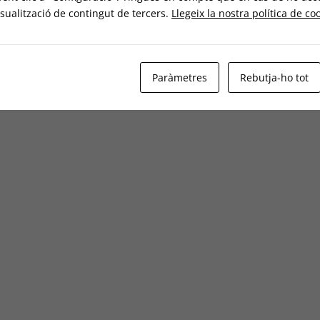
sualització de contingut de tercers.
Llegeix la nostra política de co
Paràmetres
Rebutja-ho tot