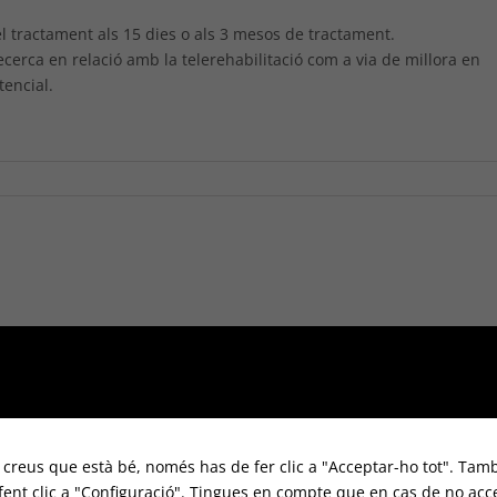
 tractament als 15 dies o als 3 mesos de tractament.
ecerca en relació amb la telerehabilitació com a via de millora en
tencial.
i creus que està bé, només has de fer clic a "Acceptar-ho tot". Tamb
 fent clic a "Configuració". Tingues en compte que en cas de no acc